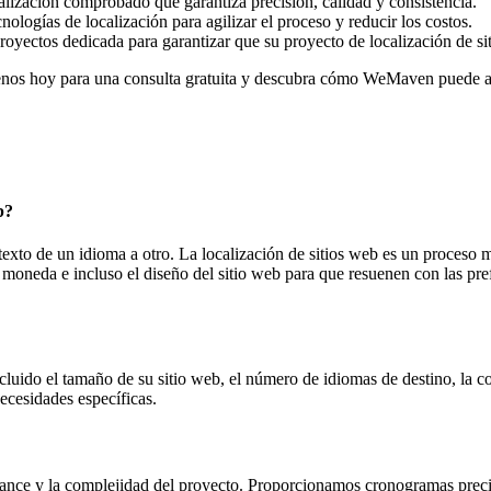
ización comprobado que garantiza precisión, calidad y consistencia.
logías de localización para agilizar el proceso y reducir los costos.
yectos dedicada para garantizar que su proyecto de localización de si
enos hoy para una consulta gratuita y descubra cómo WeMaven puede ayu
b?
texto de un idioma a otro. La localización de sitios web es un proceso 
moneda e incluso el diseño del sitio web para que resuenen con las pref
incluido el tamaño de su sitio web, el número de idiomas de destino, la 
ecesidades específicas.
 alcance y la complejidad del proyecto. Proporcionamos cronogramas pre