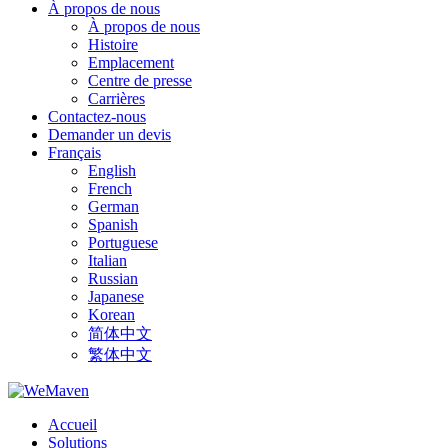
À propos de nous
À propos de nous
Histoire
Emplacement
Centre de presse
Carrières
Contactez-nous
Demander un devis
Français
English
French
German
Spanish
Portuguese
Italian
Russian
Japanese
Korean
简体中文
繁体中文
Accueil
Solutions