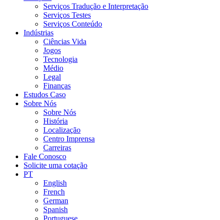
Serviços Tradução e Interpretação
Serviços Testes
Serviços Conteúdo
Indústrias
Ciências Vida
Jogos
Tecnologia
Médio
Legal
Finanças
Estudos Caso
Sobre Nós
Sobre Nós
História
Localização
Centro Imprensa
Carreiras
Fale Conosco
Solicite uma cotação
PT
English
French
German
Spanish
Portuguese