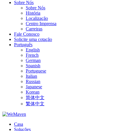
Sobre Nós
Sobre Nós
História
Localização
Centro Imprensa
Carreiras
Fale Conosco
Solicite uma cotação
Português
English
French
German
Spanish
Portuguese
Italian
Russian
Japanese
Korean
简体中文
繁体中文
Casa
Soluções