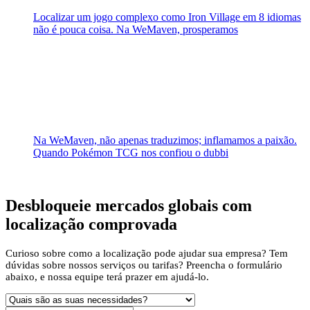
Localizar um jogo complexo como Iron Village em 8 idiomas
não é pouca coisa. Na WeMaven, prosperamos
Na WeMaven, não apenas traduzimos; inflamamos a paixão.
Quando Pokémon TCG nos confiou o dubbi
Desbloqueie mercados globais com
localização comprovada
Curioso sobre como a localização pode ajudar sua empresa? Tem
dúvidas sobre nossos serviços ou tarifas? Preencha o formulário
abaixo, e nossa equipe terá prazer em ajudá-lo.