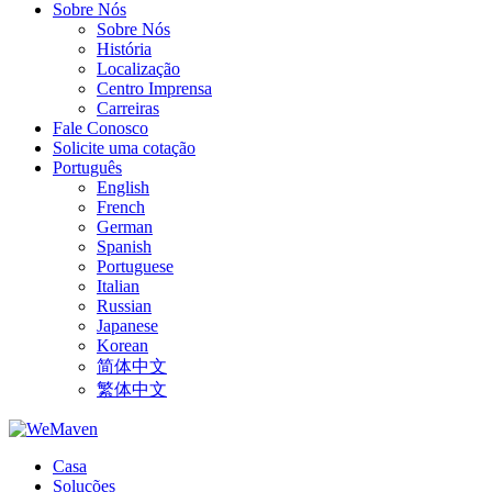
Sobre Nós
Sobre Nós
História
Localização
Centro Imprensa
Carreiras
Fale Conosco
Solicite uma cotação
Português
English
French
German
Spanish
Portuguese
Italian
Russian
Japanese
Korean
简体中文
繁体中文
Casa
Soluções