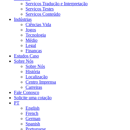
Serviços Tradução e Interpretação
Serviços Testes
Serviços Conteúdo
Indústrias
Ciências Vida
Jogos
Tecnologia
Médio
Legal
Finanças
Estudos Caso
Sobre Nós
Sobre Nós
História
Localização
Centro Imprensa
Carreiras
Fale Conosco
Solicite uma cotação
PT
English
French
German
Spanish
Portuguese