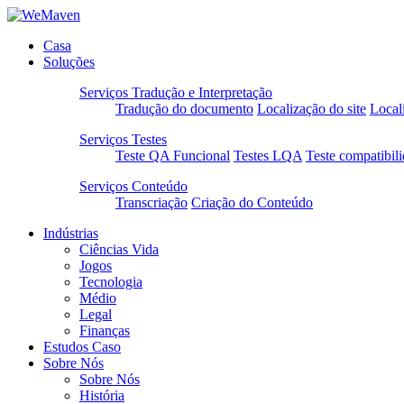
Casa
Soluções
Serviços Tradução e Interpretação
Tradução do documento
Localização do site
Local
Serviços Testes
Teste QA Funcional
Testes LQA
Teste compatibil
Serviços Conteúdo
Transcriação
Criação do Conteúdo
Indústrias
Ciências Vida
Jogos
Tecnologia
Médio
Legal
Finanças
Estudos Caso
Sobre Nós
Sobre Nós
História