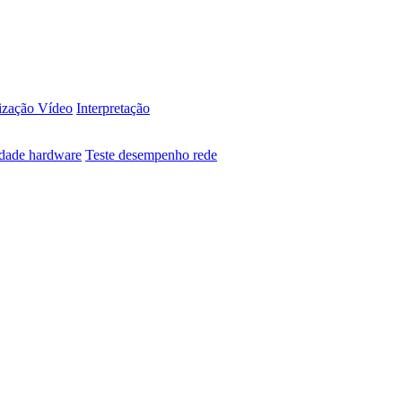
ização Vídeo
Interpretação
idade hardware
Teste desempenho rede