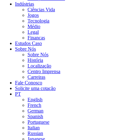
Indústrias
Ciências Vida
Jogos
Tecnologia
Médio
Legal
Finanças
Estudos Caso
Sobre Nós
Sobre Nós
História
Localização
Centro Imprensa
Carreiras
Fale Conosco
Solicite uma cotação
PT
English
French
German
Spanish
Portuguese
Italian
Russian
Japanese