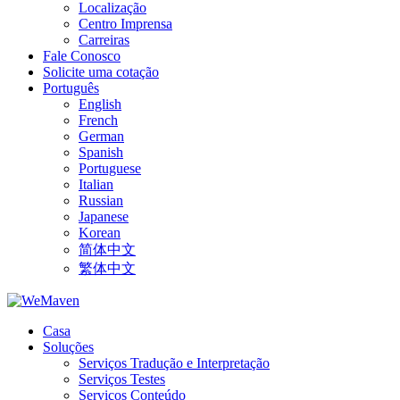
Localização
Centro Imprensa
Carreiras
Fale Conosco
Solicite uma cotação
Português
English
French
German
Spanish
Portuguese
Italian
Russian
Japanese
Korean
简体中文
繁体中文
Casa
Soluções
Serviços Tradução e Interpretação
Serviços Testes
Serviços Conteúdo