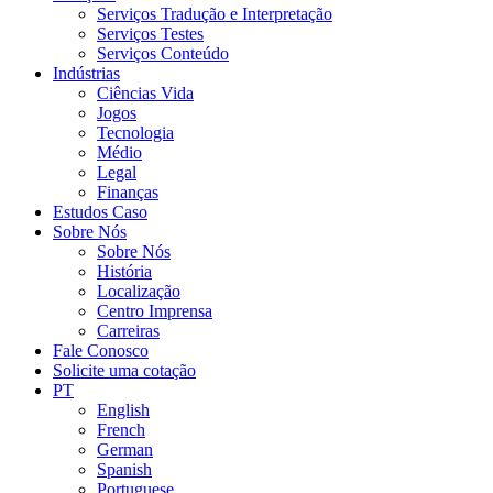
Serviços Tradução e Interpretação
Serviços Testes
Serviços Conteúdo
Indústrias
Ciências Vida
Jogos
Tecnologia
Médio
Legal
Finanças
Estudos Caso
Sobre Nós
Sobre Nós
História
Localização
Centro Imprensa
Carreiras
Fale Conosco
Solicite uma cotação
PT
English
French
German
Spanish
Portuguese