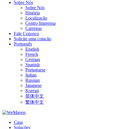
Sobre Nós
Sobre Nós
História
Localização
Centro Imprensa
Carreiras
Fale Conosco
Solicite uma cotação
Português
English
French
German
Spanish
Portuguese
Italian
Russian
Japanese
Korean
简体中文
繁体中文
Casa
Soluções