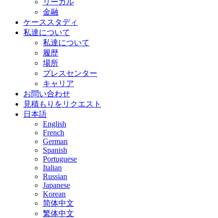
リーガル
金融
ケーススタディ
私達について
私達について
履歴
場所
プレスセンター
キャリア
お問い合わせ
見積もりをリクエスト
日本語
English
French
German
Spanish
Portuguese
Italian
Russian
Japanese
Korean
简体中文
繁体中文