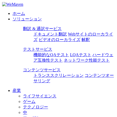
ホーム
ソリューション
翻訳 & 通訳サービス
ドキュメント翻訳
Webサイトのローカライ
ズ
ビデオのローカライズ
解釈
テストサービス
機能的なQAテスト
LQAテスト
ハードウェ
ア互換性テスト
ネットワーク性能テスト
コンテンツサービス
トランススクリレーション
コンテンツオー
サリング
産業
ライフサイエンス
ゲーム
テクノロジー
中